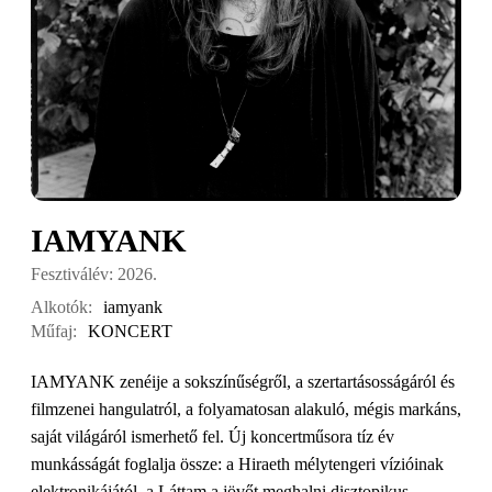
IAMYANK
Fesztiválév: 2026.
Alkotók:
iamyank
Műfaj:
KONCERT
IAMYANK zenéije a sokszínűségről, a szertartásosságáról és
filmzenei hangulatról, a folyamatosan alakuló, mégis markáns,
saját világáról ismerhető fel. Új koncertműsora tíz év
munkásságát foglalja össze: a Hiraeth mélytengeri vízióinak
elektronikájától, a Láttam a jövőt meghalni disztopikus