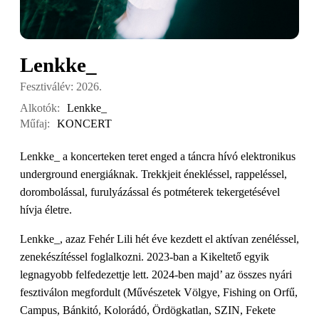
Lenkke_
Fesztiválév: 2026.
Alkotók:
Lenkke_
Műfaj:
KONCERT
Lenkke_ a koncerteken teret enged a táncra hívó elektronikus
underground energiáknak. Trekkjeit énekléssel, rappeléssel,
dorombolással, furulyázással és potméterek tekergetésével
hívja életre.
Lenkke_, azaz Fehér Lili hét éve kezdett el aktívan zenéléssel,
zenekészítéssel foglalkozni. 2023-ban a Kikeltető egyik
legnagyobb felfedezettje lett. 2024-ben majd’ az összes nyári
fesztiválon megfordult (Művészetek Völgye, Fishing on Orfű,
Campus, Bánkitó, Kolorádó, Ördögkatlan, SZIN, Fekete