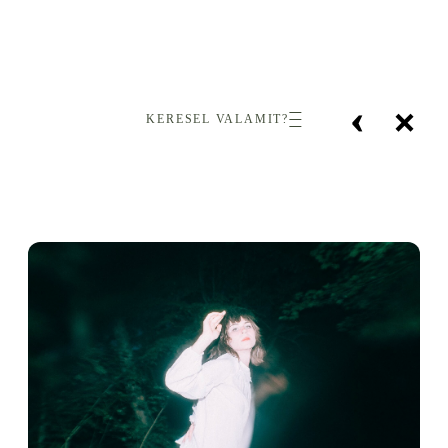
‹
×
KERESEL VALAMIT?