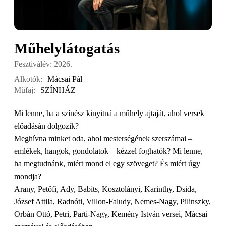
Műhelylátogatás
Fesztiválév: 2026.
Alkotók:
Mácsai Pál
Műfaj:
SZÍNHÁZ
Mi lenne, ha a színész kinyitná a műhely ajtaját, ahol versek
előadásán dolgozik?
Meghívna minket oda, ahol mesterségének szerszámai –
emlékek, hangok, gondolatok – kézzel foghatók? Mi lenne,
ha megtudnánk, miért mond el egy szöveget? És miért úgy
mondja?
Arany, Petőfi, Ady, Babits, Kosztolányi, Karinthy, Dsida,
József Attila, Radnóti, Villon-Faludy, Nemes-Nagy, Pilinszky,
Orbán Ottó, Petri, Parti-Nagy, Kemény István versei, Mácsai