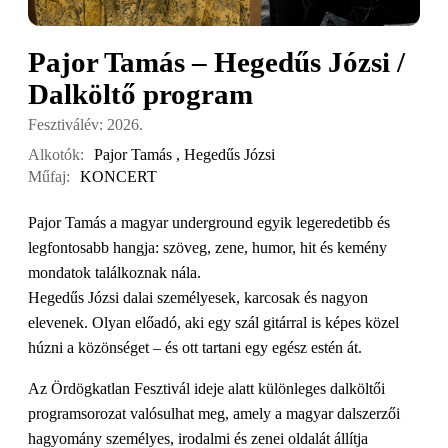
Pajor Tamás – Hegedűs Józsi /
Dalköltő program
Fesztiválév: 2026.
Alkotók:
Pajor Tamás
,
Hegedűs Józsi
Műfaj:
KONCERT
Pajor Tamás a magyar underground egyik legeredetibb és
legfontosabb hangja: szöveg, zene, humor, hit és kemény
mondatok találkoznak nála.
Hegedűs Józsi dalai személyesek, karcosak és nagyon
elevenek. Olyan előadó, aki egy szál gitárral is képes közel
húzni a közönséget – és ott tartani egy egész estén át.
Az Ördögkatlan Fesztivál ideje alatt különleges dalköltői
programsorozat valósulhat meg, amely a magyar dalszerzői
hagyomány személyes, irodalmi és zenei oldalát állítja