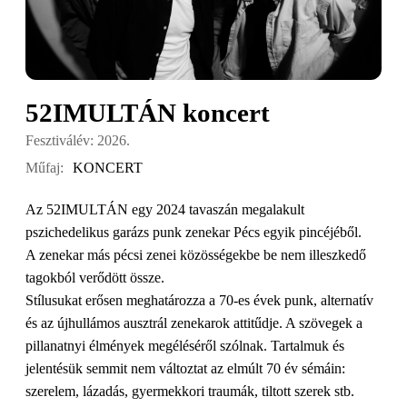
52IMULTÁN koncert
Fesztiválév: 2026.
Műfaj:
KONCERT
Az 52IMULTÁN egy 2024 tavaszán megalakult
pszichedelikus garázs punk zenekar Pécs egyik pincéjéből.
A zenekar más pécsi zenei közösségekbe be nem illeszkedő
tagokból verődött össze.
Stílusukat erősen meghatározza a 70-es évek punk, alternatív
és az újhullámos ausztrál zenekarok attitűdje. A szövegek a
pillanatnyi élmények megéléséről szólnak. Tartalmuk és
jelentésük semmit nem változtat az elmúlt 70 év sémáin:
szerelem, lázadás, gyermekkori traumák, tiltott szerek stb.