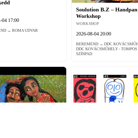
kedd
Soulution B.Z – Handpan
Workshop
-04 17:00
WORKSHOP
ND → ROMA UDVAR
2026-08-04 20:00
BEREMEND → DDC KOVÁCSMŰ
DDC KOVÁCSMŰHELY - TOMPOS
SZÍNPAD
Autistic Art kiállítás
KIÁLLÍTÁS