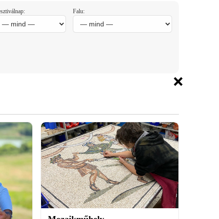
sztiválnap:
Falu:
×
Mozaikműhely