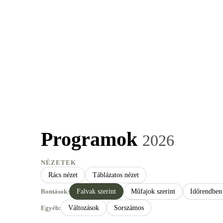
ÖRDÖGKATLAN
PR
Programok
2026
NÉZETEK
Rács nézet
Táblázatos nézet
Bontások:
Falvak szerint
Műfajok szerint
Időrendben
Egyéb:
Változások
Sorszámos