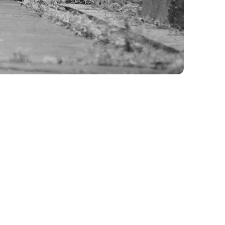
érletezik: a magyar népzene, balkáni ritmusok és – az
fűszerezve. A BashElán 2025-ben a Fonó felfedezettje