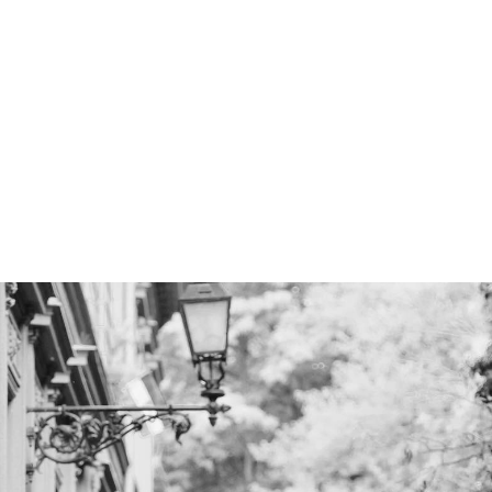
INFORMÁCIÓ
JEGYVÁSÁRLÁS ⧉
PROGRA
ODUKCIÓINK
GALÉRIA
ARCHÍVU
HÍREK