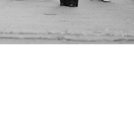
zsikusok csapata az autentikus folk gyökereiből kiindulva merészen kís
i keveredik a formáció muzsikájában, gazdag improvizatív energiával 