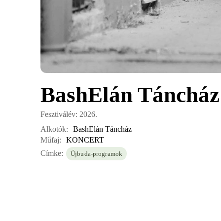
BashElán Táncház
Fesztiválév: 2026.
Alkotók:
BashElán Táncház
Műfaj:
KONCERT
Címke:
Újbuda-programok
Az alapító – Herédi Zsombor – köré szerveződött fiatal mu
erdélyi-roma hagyományokból merített – cigányzene eleme
díjat nyerte el.