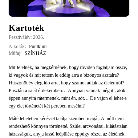
Kartoték
Fesztiválév: 2026.
Alkotók:
Puntkum
Műfaj:
SZÍNHÁZ
Mit felelnék, ha megkérnének, hogy röviden foglaljam össze,
ki vagyok és mit tettem le eddig arra a bizonyos asztalra?
Huszonöt év elég idő arra, hogy számot adjak az életemről?
Pusztán a saját érdekemben… Annyian vannak még itt, akik
éppen annyira rátermettek, mint én, sőt… De vajon el lehet-e
egy élet történetét két percben mesélni?
Máté lehetetlen kéréssel találja szemben magát. A múlt nem
rendezhető könnyen történetté. Szülei arcvonásai, kilátástalan
házasságuk, anyja lassú leépülése éppúgy részei az életének,