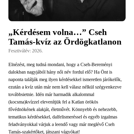
„Kérdésem volna…” Cseh
Tamás-kvíz az Ördögkatlanon
Fesztiválév: 2026.
Elnézést, meg tudná mondani, hogy a Cseh-Bereményi
dalokban nagyjából hány női név fordul elő? Ha Önt is
naponta találják meg ilyen kérdésekkel ismeretlen járókelők,
ezután a kvíz után már nem kell válasz nélkül szégyenkezve
továbbsietnie. Idén már harmadik alkalommal
(kocsma)kvízzel elevenítjük fel a Katlan örökös
fővédnökének alakját, életművét. Könnyebb és nehezebb,
tematikus kérdésekkel, dalfelismeréssel és egyéb izgalmas
feladványokkal várjuk a leendő vagy már meglévő Cseh
Tamás-szakértőket, játszani vágyókat!