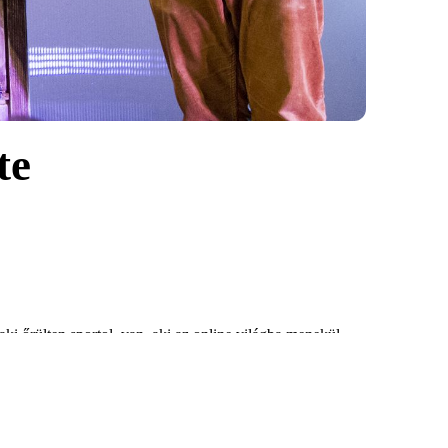
te
i őrülten sportol, van, aki az online világba menekül.
en, hanem álmában is. Míg Lili alszik, Apu és Anyu egy
gyak, slágergyanús dallamok, és még sok csoda látható
y a szerelem. Végül nagy izgalmak közepette elérkezik a