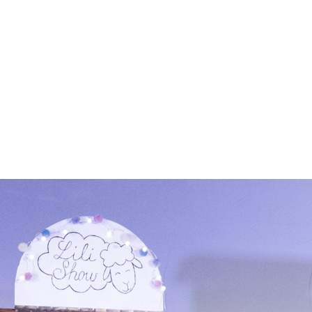
INFORMÁCIÓ
JEGYVÁSÁRLÁS ⧉
PROGRA
ODUKCIÓINK
GALÉRIA
ARCHÍVU
HÍREK