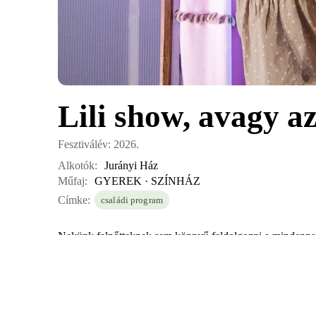
Lili show, avagy az
Fesztiválév: 2026.
Alkotók:
Jurányi Ház
Műfaj:
GYEREK · SZÍNHÁZ
Címke:
családi program
Nekünk felnőtteknek sem könnyű feldolgozni a mindennapi r
Lilinek, aki 4 nap múlva lesz 10 éves, szerencséje van, 
népszerű álom show-t vezet, a Lili Show-t! Melynek műsor
Lili álmaiban, amelyek segítenek a kislány érzéseit rendb
várva várt pénteki szülinapi zsúr, ahol a nézők együtt ünn