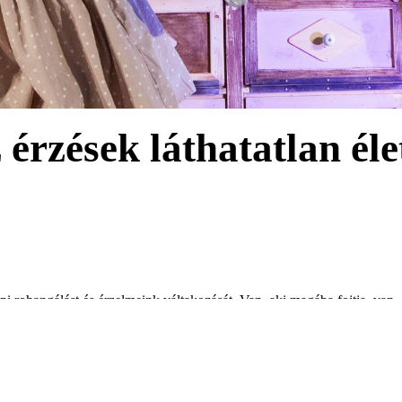
 érzések láthatatlan éle
ohangálást és érzelmeink váltakozását. Van, aki magába fojtja, van, ak
mert vele van Apu és Anyu (Danny Bain és Soltész Bözse) nem csak ébr
a Lili érzéseiből épül minden éjjel. Különleges vendégek, mágikus tár
e tenni, legyen az akár a félelem, a szomorúság, a harag, a szégyen vag
epelhetnek hősünkkel, Lilivel. És szerencsénkre Apu is hazaér.