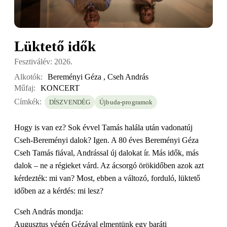
Lüktető idők
Fesztiválév: 2026.
Alkotók:
Bereményi Géza
,
Cseh András
Műfaj:
KONCERT
Címkék:
DÍSZVENDÉG
Újbuda-programok
Hogy is van ez? Sok évvel Tamás halála után vadonatúj
Cseh-Bereményi dalok? Igen. A 80 éves Bereményi Géza
Cseh Tamás fiával, Andrással új dalokat ír. Más idők, más
dalok – ne a régieket várd. Az ácsorgó örökidőben azok azt
kérdezték: mi van? Most, ebben a változó, forduló, lüktető
időben az a kérdés: mi lesz?
Cseh András mondja:
Augusztus végén Gézával elmentünk egy baráti