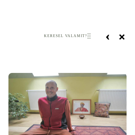
‹
×
KERESEL VALAMIT?