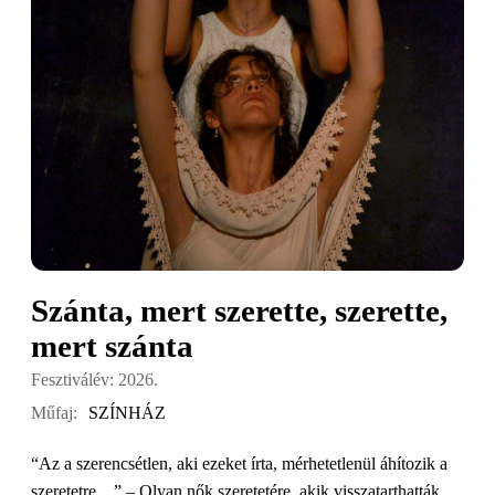
Szánta, mert szerette, szerette,
mert szánta
Fesztiválév: 2026.
Műfaj:
SZÍNHÁZ
“Az a szerencsétlen, aki ezeket írta, mérhetetlenül áhítozik a
szeretetre…” – Olyan nők szeretetére, akik visszatarthatták