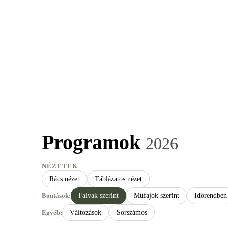
ÖRDÖGKATLAN
PR
Programok
2026
NÉZETEK
Rács nézet
Táblázatos nézet
Bontások:
Falvak szerint
Műfajok szerint
Időrendben
Egyéb:
Változások
Sorszámos