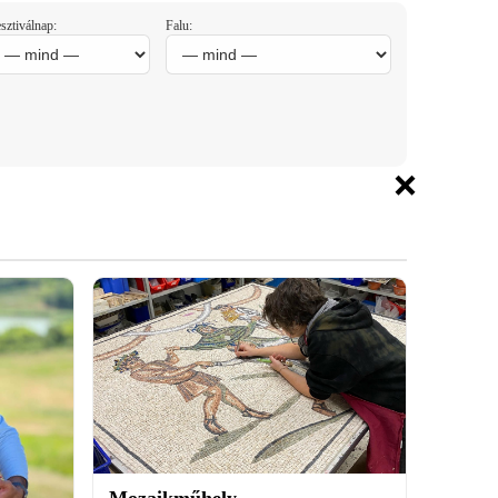
sztiválnap:
Falu:
×
Mozaikműhely