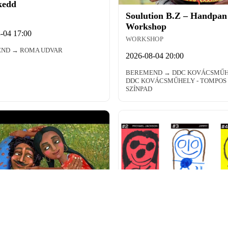
kedd
Soulution B.Z – Handpan
Workshop
-04 17:00
WORKSHOP
ND → ROMA UDVAR
2026-08-04 20:00
BEREMEND → DDC KOVÁCSMŰ
DDC KOVÁCSMŰHELY - TOMPOS
SZÍNPAD
Autistic Art kiállítás
KIÁLLÍTÁS