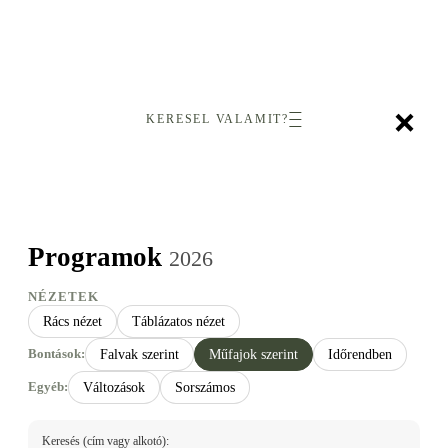
×
KERESEL VALAMIT?
Programok
2026
NÉZETEK
Rács nézet
Táblázatos nézet
Bontások:
Falvak szerint
Műfajok szerint
Időrendben
Egyéb:
Változások
Sorszámos
Keresés (cím vagy alkotó):